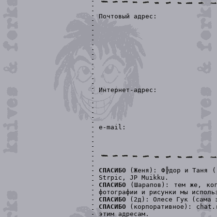
Почтовый адрес:
Интернет-адрес:
e-mail:
СПАСИБО
(Женя): Ф╠дор и Таня ("
Strpic, JP Muikku.
СПАСИБО
(Шарапов): тем же, ког
фотографии и рисунки мы исполь
СПАСИБО
(2д): Олесе Гук (сама з
СПАСИБО
(корпоративное): chat.r
этим адресам.