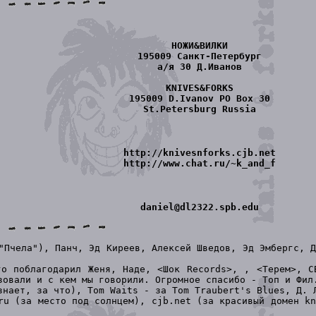
НОЖИ&ВИЛКИ
195009 Санкт-Петербург
а/я 30 Д.Иванов
KNIVES&FORKS
195009 D.Ivanov PO Box 30
St.Petersburg Russia
http://knivesnforks.cjb.net
http://www.chat.ru/~k_and_f
daniel@dl2322.spb.edu
Пчела"), Панч, Эд Киреев, Алексей Шведов, Эд Эмбергс, Д
о поблагодарил Женя, Наде, <Шок Records>,
, <Терем>, С
зовали и с кем мы говорили. Огромное спасибо - Топ и Фил
нает, за что), Tom Waits - за Tom Traubert's Blues, Д. 
u (за место под солнцем), cjb.net (за красивый домен kn