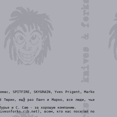
омас, SPITFIRE, SKYGRAIN, Yves Prigent, Marko
В Тюрин, ещ╠ раз Панч и Марко, все люди, чьи
.
Лурье и С. Саю - за хорошую компанию.
ivesnforks.cjb.net), всем, кто нас посетил по