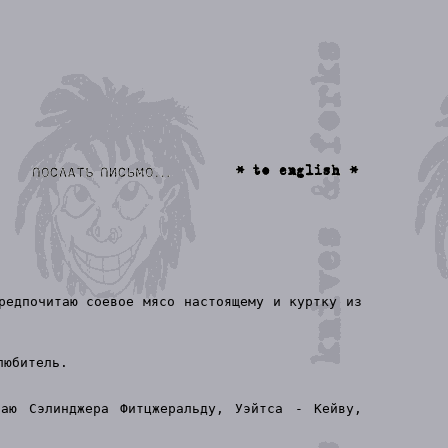
редпочитаю соевое мясо настоящему и куртку из
любитель.
аю Сэлинджера Фитцжеральду, Уэйтса - Кейву,