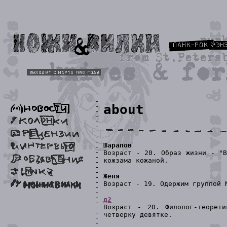
about
Шарапов
Возраст - 20. Образ жизни - "В
кожзама кожаной.
Женя
Возраст - 19. Одержим группой 
д2
Возраст - 20. Филолог-теорет
четверку девятке.