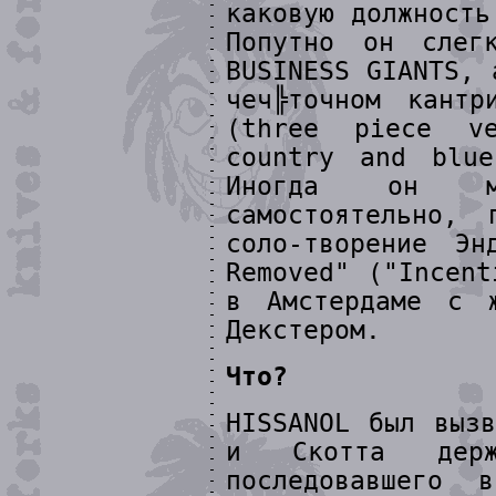
каковую должность
Попутно он слег
BUSINESS GIANTS, 
чеч╠точном кантр
(three piece ve
country and blu
Иногда он мо
самостоятельно, 
соло-творение Э
Removed" ("Incent
в Амстердаме с 
Декстером.
Что?
HISSANOL был выз
и Скотта держ
последовавшего