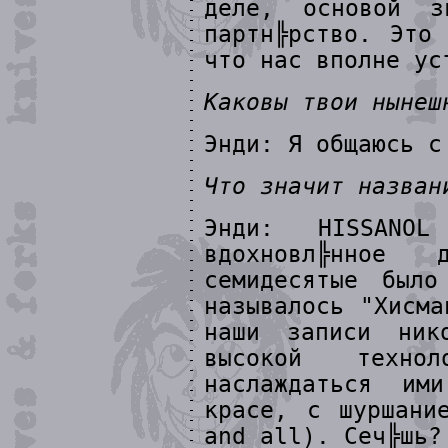
деле, основой 
партн╠рство. Это
что нас вполне ус
Каковы твои нынеш
Энди: Я общаюсь с
Что значит назван
Энди: HISSANO
вдохновл╠нное
семидесятые было
называлось "Хисма
наши записи ник
высокой техно
наслаждаться им
красе, с шуршани
and all). Сеч╠шь?