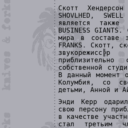
Скотт Хендерсо
SHOVLHED, SWEL
является также 
BUSINESS GIANTS. 
мира в составе з
FRANKS. Скотт, ск
звукорежисс╠
приблизительно
собственной студ
В данный момент 
Колумбия, со св
детьми, Анной и А
Энди Керр одарил
свою персону приб
в качестве участн
стал третьим ч