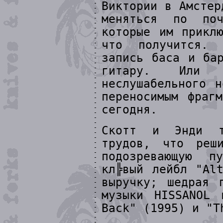
Виктории в Амстер
меняться по по
которые им прикл
что получится. 
запись баса и ба
гитару. Или 
неслушабельного 
переносимым фраг
сегодня.
Скотт и Энди т
трудов, что реш
подозревающую п
кл╠вый лейбл "Al
выручку; шедрая 
музыки HISSANOL
Back" (1995) и "T