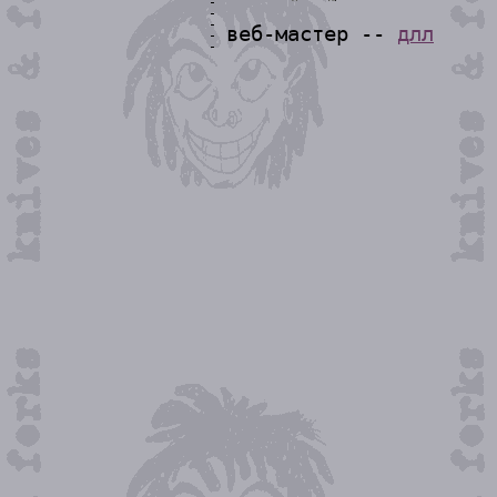
веб-мастер --
длл