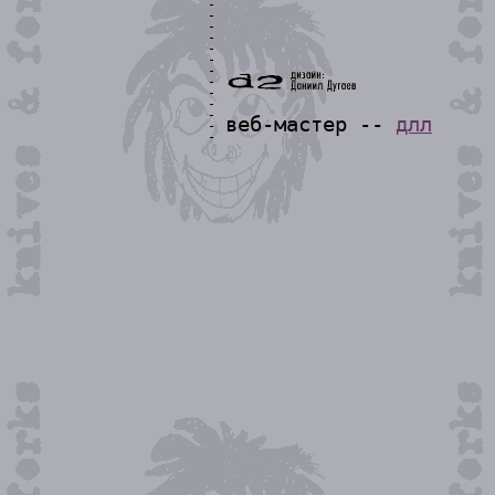
веб-мастер --
длл