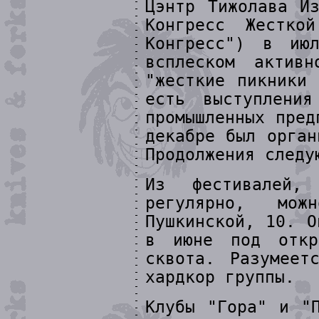
Цэнтр Тижолава И
Конгресс Жестко
Конгресс") в ию
всплеском активн
"жесткие пикники
есть выступлени
промышленных пред
декабре был орган
Продолжения следу
Из фестивалей,
регулярно, мо
Пушкинской, 10. О
в июне под откр
сквота. Разумеет
хардкор группы.
Клубы "Гора" и "